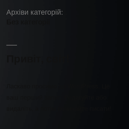
Архіви категорій:
Без категорії
Привіт, світ!
Ласкаво просимо до WordPress. Це
ваш перший запис. Редагуйте або
видаліть, а потім починайте писати!